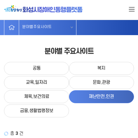
서비스찾기
시설및단체
무장애가게
분야별주요
정보마당
소개
분야별주요사이트
분야별 주요사이트
공통
복지
교육,일자리
문화,관광
체육,보건의료
재난안전,인권
금융,생활법령정보
총
3
건