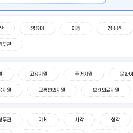
산
영유아
아동
청소년
기무관
원
고용지원
주거지원
문화
육지원
교통편의지원
보건의료지원
형무관
지체
시각
청각