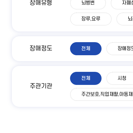
장애유형
뇌병변
자폐
장루,요루
뇌
장애정도
전체
장애정
전체
시청
주관기관
주간보호,직업재활,아동