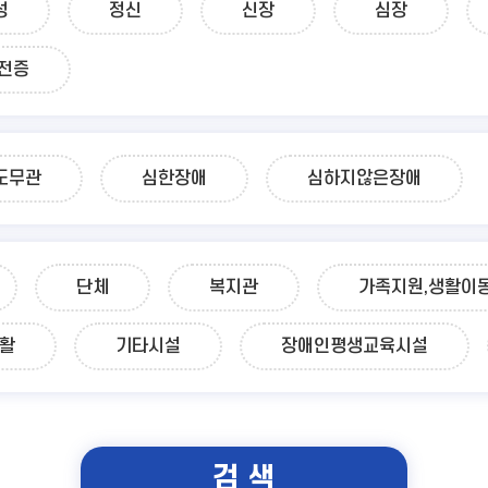
성
정신
신장
심장
전증
도무관
심한장애
심하지않은장애
단체
복지관
가족지원,생활이
재활
기타시설
장애인평생교육시설
검 색