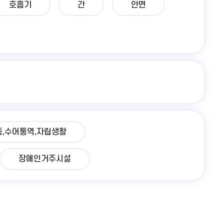
호흡기
간
안면
동,수어통역,자립생활
장애인거주시설