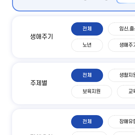
전체
임신,출
생애주기
노년
생애주
전체
생활지
주제별
보육지원
교
전체
장애유