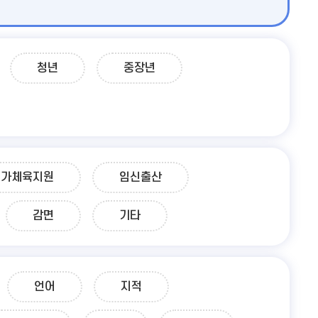
청년
중장년
여가체육지원
임신출산
감면
기타
언어
지적