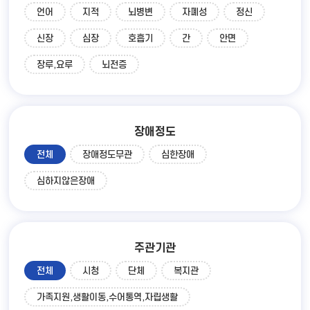
언어
지적
뇌병변
자폐성
정신
신장
심장
호흡기
간
안면
장루,요루
뇌전증
장애정도
전체
장애정도무관
심한장애
심하지않은장애
주관기관
전체
시청
단체
복지관
가족지원,생활이동,수어통역,자립생활