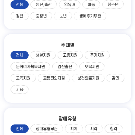
전체
임신,출산
영유아
아동
청소년
청년
중장년
노년
생애주기무관
주제별
전체
생활지원
고용지원
주거지원
문화여가체육지원
임신출산
보육지원
교육지원
교통편의지원
보건의료지원
감면
기타
장애유형
전체
장애유형무관
지체
시각
청각