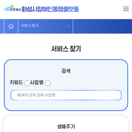
서비스찾기
시설및단체
무장애가게
분야별주요
정보마당
소개
서비스찾기
서비스 찾기
검색
키워드
사업명
검색어 입력
생애주기