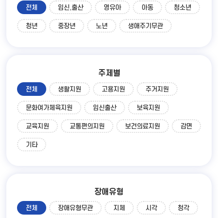
전체
임신,출산
영유아
아동
청소년
청년
중장년
노년
생애주기무관
주제별
전체
생활지원
고용지원
주거지원
문화여가체육지원
임신출산
보육지원
교육지원
교통편의지원
보건의료지원
감면
기타
장애유형
전체
장애유형무관
지체
시각
청각