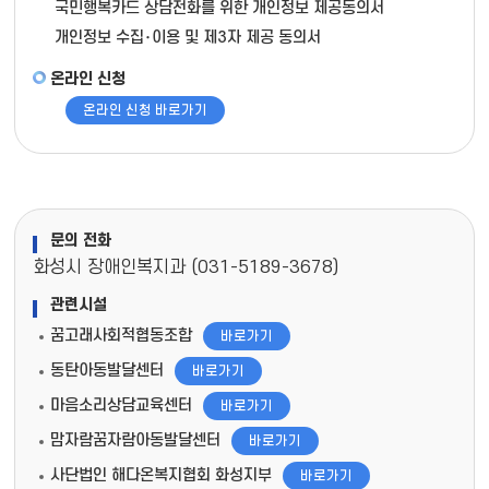
국민행복카드 상담전화를 위한 개인정보 제공동의서
개인정보 수집･이용 및 제3자 제공 동의서
온라인 신청
온라인 신청 바로가기
문의 전화
화성시 장애인복지과 (031-5189-3678)
관련시설
꿈고래사회적협동조합
바로가기
동탄아동발달센터
바로가기
마음소리상담교육센터
바로가기
맘자람꿈자람아동발달센터
바로가기
사단법인 해다온복지협회 화성지부
바로가기