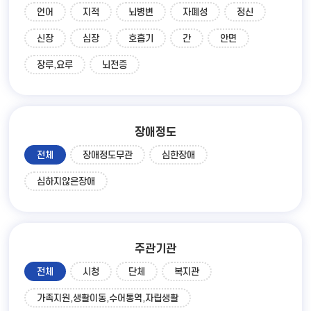
언어
지적
뇌병변
자폐성
정신
신장
심장
호흡기
간
안면
장루,요루
뇌전증
장애정도
전체
장애정도무관
심한장애
심하지않은장애
주관기관
전체
시청
단체
복지관
가족지원,생활이동,수어통역,자립생활