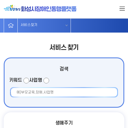
서비스찾기
시설및단체
무장애가게
분야별주요
정보마당
소개
서비스찾기
서비스 찾기
검색
키워드
사업명
검색어 입력
생애주기