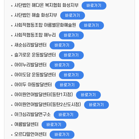
사단법인 해다온 복지협회 화성지부
바로가기
사단법인 해솔 화성지부
바로가기
사회적협동조합 아름별문화예술원
바로가기
사회적협동조합 해누리
바로가기
새순심리발달센터
바로가기
슬기로운 운동발달센터
바로가기
아이누리발달센터
바로가기
아이도담 운동발달센터
바로가기
아이두 아동발달센터
바로가기
아이원언어발달센터(동탄1지점)
바로가기
아이원언어발달센터(동탄2신도시점)
바로가기
아크심리발달연구소
바로가기
여름발달센터
바로가기
오르다말언어센터
바로가기