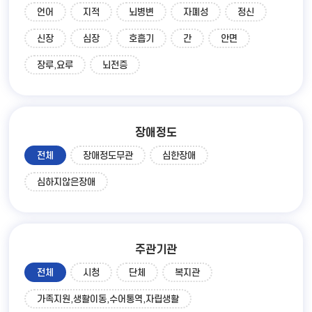
언어
지적
뇌병변
자폐성
정신
신장
심장
호흡기
간
안면
장루,요루
뇌전증
장애정도
전체
장애정도무관
심한장애
심하지않은장애
주관기관
전체
시청
단체
복지관
가족지원,생활이동,수어통역,자립생활