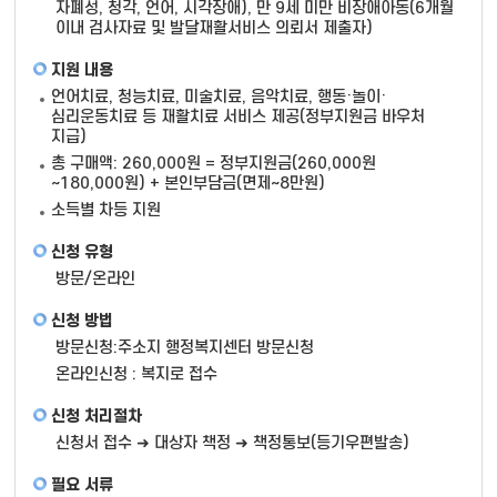
자폐성, 청각, 언어, 시각장애), 만 9세 미만 비장애아동(6개월
이내 검사자료 및 발달재활서비스 의뢰서 제출자)
지원 내용
언어치료, 청능치료, 미술치료, 음악치료, 행동·놀이·
심리운동치료 등 재활치료 서비스 제공(정부지원금 바우처
지급)
총 구매액: 260,000원 = 정부지원금(260,000원
~180,000원) + 본인부담금(면제~8만원)
소득별 차등 지원
신청 유형
방문/온라인
신청 방법
방문신청:주소지 행정복지센터 방문신청
온라인신청 : 복지로 접수
신청 처리절차
신청서 접수 ➜ 대상자 책정 ➜ 책정통보(등기우편발송)
필요 서류