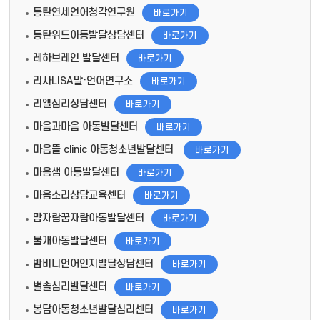
동탄연세언어청각연구원
바로가기
동탄위드아동발달상담센터
바로가기
레하브레인 발달센터
바로가기
리사LISA말·언어연구소
바로가기
리엘심리상담센터
바로가기
마음과마음 아동발달센터
바로가기
마음뜰 clinic 아동청소년발달센터
바로가기
마음샘 아동발달센터
바로가기
마음소리상담교육센터
바로가기
맘자람꿈자람아동발달센터
바로가기
물개아동발달센터
바로가기
밤비니언어인지발달상담센터
바로가기
별솔심리발달센터
바로가기
봉담아동청소년발달심리센터
바로가기