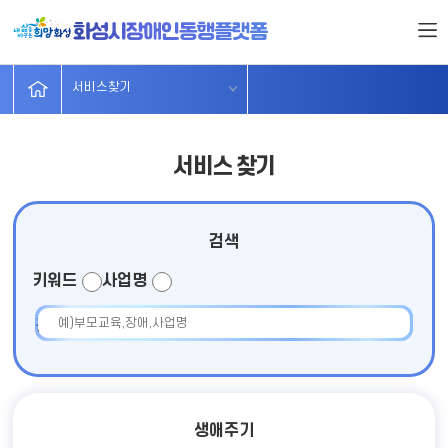
서비스찾기
시설및단체
무장애가게
분야별주요
정보마당
소개
서비스찾기
서비스 찾기
검색
키워드
사업명
검색어 입력
생애주기