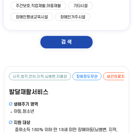
주간보호,직업재활,아동재활
기타시설
장애인평생교육시설
장애인거주시설
검 색
시각,청각,언어,지적,뇌병변,자폐성
장애정도무관
보건의료지원
발달재활서비스
생애주기 영역
아동,청소년
지원 대상
중위소득 180% 이하 만 18세 미만 장애아동(뇌병변, 지적,