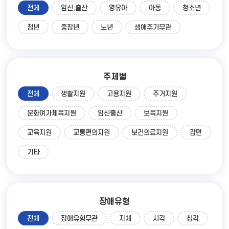
전체
임신,출산
영유아
아동
청소년
청년
중장년
노년
생애주기무관
주제별
전체
생활지원
고용지원
주거지원
문화여가체육지원
임신출산
보육지원
교육지원
교통편의지원
보건의료지원
감면
기타
장애유형
전체
장애유형무관
지체
시각
청각