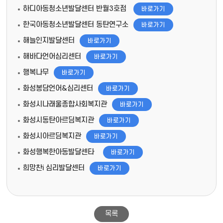
하디아동청소년발달센터 반월3호점
바로가기
한국아동청소년발달센터 동탄연구소
바로가기
해늘인지발달센터
바로가기
해바다언어심리센터
바로가기
행복나무
바로가기
화성봉담언어&심리센터
바로가기
화성시나래울종합사회복지관
바로가기
화성시동탄아르딤복지관
바로가기
화성시아르딤복지관
바로가기
화성행복한아동발달센타
바로가기
희망찬i 심리발달센터
바로가기
목록