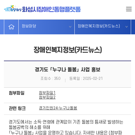
서비스찾기
시설및단체
무장애가게
분야별주요
정보마당
소개
정보마당
장애인복지정보(카드뉴스)
장애인복지정보(카드뉴스)
경기도 「누구나 돌봄」 사업 홍보
조회수 : 350
등록일 : 2025-02-21
첨부파일
첨부파일1
첨부파일2
관련 링크
경기민원24-누구나돌봄
경기도에서는 소득·연령에 관계없이 기존 돌봄의 틈새로 발생하는
돌봄공백의 해소를 위해
「누구나 돌봄」 사업을 운영하고 있습니다. 자세한 내용은 (첨부파