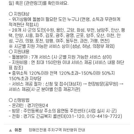
일) 혹은 (관련링크)를 확인하세요.
○ 지원대상
- 위기상황에 돌봄이 필요한 도민 누구나 (연령, 소득과 무관하게
적격판단 적합시)
- 28개 시·군의 도민(수원, 용인, 고양, 화성, 부천, 남양주, 안산, 평
택, 안양, 시흥, 파주, 김포, 광주, 광명, 군포, 양주, 오산, 이천, 안
성, 구리, 의왕, 포천, 양평, 여주, 동두천, 과천, 가평, 연천)
※ 시군별 지원 가능한 서비스 상이 (성남, 하남, 의정부 제외)
○ 지원내용
- 돌봄분야 : 7개 서비스 (시·군별 지원 가능한 서비스 상이)
- 지원비용 : 연 최대 150만원 이내 서비스 제공 (서비스 내용 하단
표 참조)
* 중위소득 120%이하 전액 120%초과~150%이하 50%지
150%초과 자부담
- 서비스 제공 절차 : 신청 및 접수(대상자) → 현장방문(공무원) →
서비스 제공(시·군 분야별 인증 제공기관)
○ 신청방법
- 온라인 : 경기민원24
- 방문 : 주민등록상 주소의 읍면동 주민센터 (사업 실시 시·군)
- 전화 : 경기도 긴급복지 콜센터(031-120, 010-4419-7722)
이전
장애인전용 주차구역 위반행위 안내