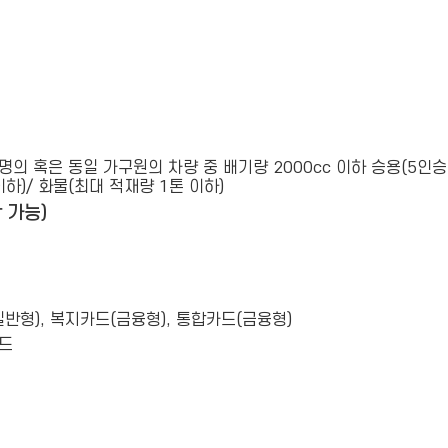
 혹은 동일 가구원의 차량 중 배기량 2000cc 이하 승용(5인승 이하
이하)/ 화물(최대 적재량 1톤 이하)
 가능)
반형), 복지카드(금융형), 통합카드(금융형)
드