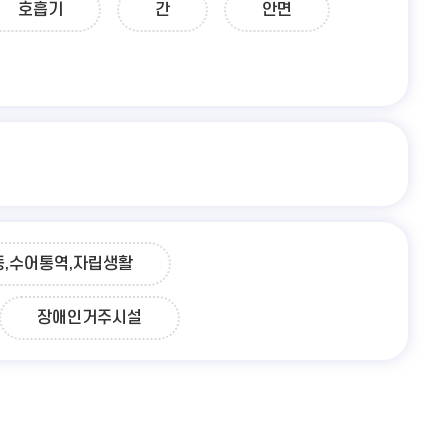
호흡기
간
안면
동,수어통역,자립생활
장애인거주시설