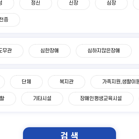
성
정신
신장
심장
전증
도무관
심한장애
심하지않은장애
단체
복지관
가족지원,생활이
재활
기타시설
장애인평생교육시설
검 색