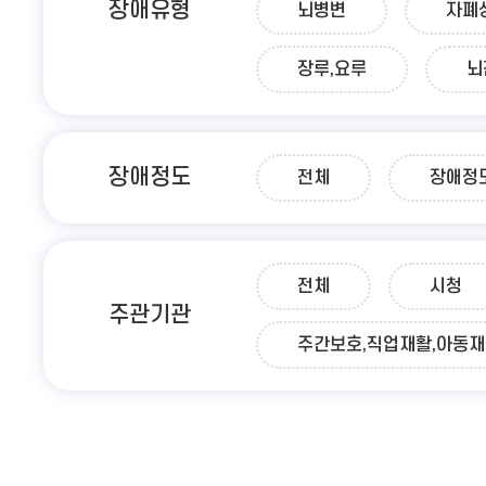
장애유형
뇌병변
자폐
장루,요루
뇌
장애정도
전체
장애정
전체
시청
주관기관
주간보호,직업재활,아동