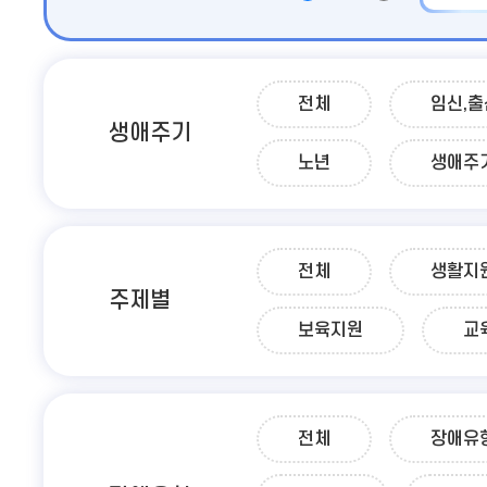
전체
임신,출
생애주기
노년
생애주
전체
생활지
주제별
보육지원
교
전체
장애유