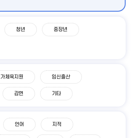
청년
중장년
여가체육지원
임신출산
감면
기타
언어
지적