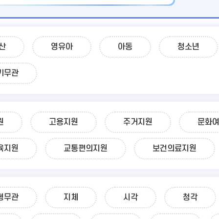
산
영유아
아동
청소년
기무관
원
고용지원
주거지원
문화
육지원
교통편의지원
보건의료지원
형무관
지체
시각
청각