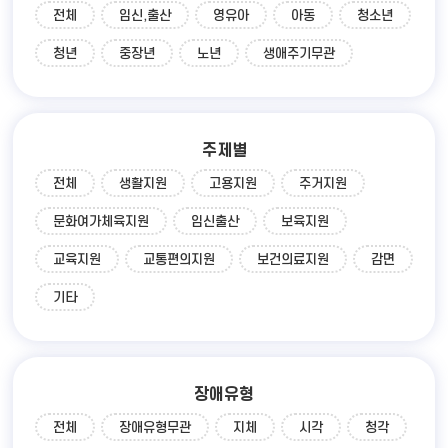
전체
임신,출산
영유아
아동
청소년
청년
중장년
노년
생애주기무관
주제별
전체
생활지원
고용지원
주거지원
문화여가체육지원
임신출산
보육지원
교육지원
교통편의지원
보건의료지원
감면
기타
장애유형
전체
장애유형무관
지체
시각
청각