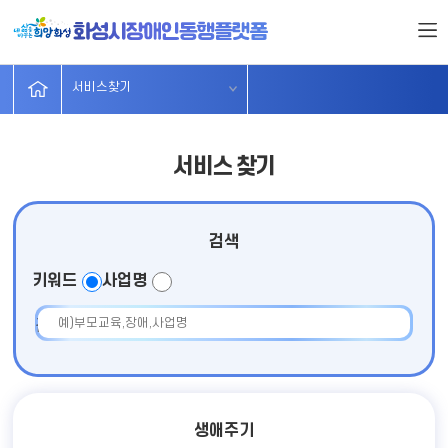
서비스찾기
시설및단체
무장애가게
분야별주요
정보마당
소개
서비스찾기
서비스 찾기
검색
키워드
사업명
검색어 입력
생애주기