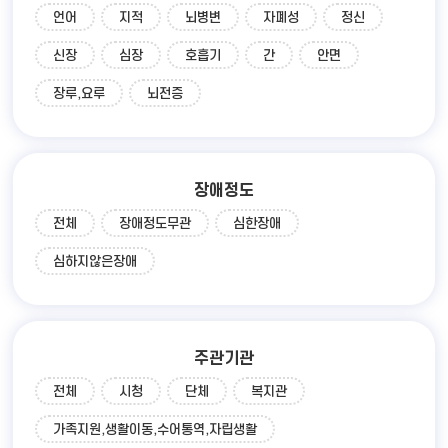
언어
지적
뇌병변
자폐성
정신
신장
심장
호흡기
간
안면
장루,요루
뇌전증
장애정도
전체
장애정도무관
심한장애
심하지않은장애
주관기관
전체
시청
단체
복지관
가족지원,생활이동,수어통역,자립생활